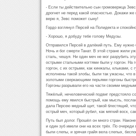
- Если ты действительно сын громовержца Зевса
дрогнет не перед какой опасностью. Докажи же м
верю я, Зевс поможет сыну!
Гордо взглянул Персей на Полидекта и спокойно
- Хорошо, я добуду тебе голову Медузы.
Отправился Персей в далёкий путь. Ему нужно б
Ночь и бог смерти Танат. В этой стране жили у
сталь, чешуя. Ни один меч не мог разрубить эт
острыми стальными когтями были у горгон. На г
горгон, с их острыми, как кинжалы, клыками, с 
исполнены такой злобы, были так ужасны, что в
золотыми сверкающими перьями горгоны быстро 
Горгоны разрывали его на части своими медными
Тяжёлый, нечеловеческий подвиг предстояло со
помощь ему явился быстрый, как мысль, посла
дала Персею медный щит, такой блестящий, что 
острый меч, который рубил, как мягкий воск, са
Путь был долог. Прошёл он много стран. Наконе
и один зуб имели они на всех трёх. По очереди 
были слепы, и зрячая грайя вела слепых, беспо