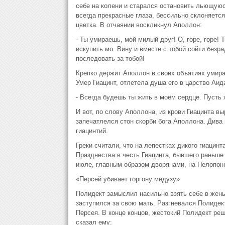
себе на колени и старался остановить льющуюся
всегда прекрасные глаза, бессильно склоняетс
цветка. В отчаянии воскликнул Аполлон:
- Ты умираешь, мой милый друг! О, горе, горе! Т
искупить мо. Вину и вместе с тобой сойти безр
последовать за тобой!
Крепко держит Аполлон в своих объятиях умира
Умер Гиацинт, отлетела душа его в царство Аид
- Всегда будешь ты жить в моём сердце. Пусть 
И вот, по слову Аполлона, из крови Гиацинта вы
запечатлелся стон скорби бога Аполлона. Дива 
гиацинтий.
Греки считали, что на лепестках дикого гиацинт
Празднества в честь Гиацинта, бывшего раньше
июле, главным образом дворянами, на Пелопонне
«Персей убивает горгону медузу»
Полидект замыслил насильно взять себе в жены
заступился за свою мать. Разгневался Полидект
Персея. В конце концов, жестокий Полидект ре
сказал ему: