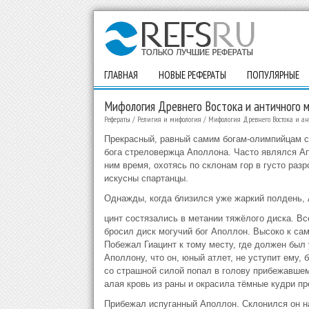
ГЛАВНАЯ
НОВЫЕ РЕФЕРАТЫ
ПОПУЛЯРНЫЕ
Мифология Древнего Востока и античного 
Рефераты
/
Религия и мифология
/
Мифология Древнего Востока и а
Прекрасный, равный самим богам-олимпийцам св
бога стреловержца Аполлона. Часто являлся Ап
ним время, охотясь по склонам гор в густо раз
искусны спартанцы.
Однажды, когда близился уже жаркий полдень, 
цинт состязались в метании тяжёлого диска. Вс
бросил диск могучий бог Аполлон. Высоко к сам
Побежал Гиацинт к тому месту, где должен был 
Аполлону, что он, юный атлет, не уступит ему, 
со страшной силой попал в голову прибежавшем
алая кровь из раны и окрасила тёмные кудри п
Прибежал испуганный Аполлон. Склонился он на