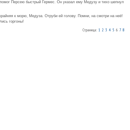
 помог Персею быстрый Гермес. Он указал ему Медузу и тихо шепнул
крайняя к морю, Медуза. Отруби ей голову. Помни, на смотри на неё!
лись горгоны!
Страница:
1
2
3
4
5
6
7
8