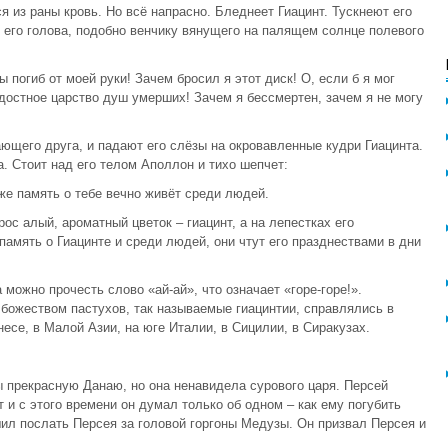
 из раны кровь. Но всё напрасно. Бледнеет Гиацинт. Тускнеют его
я его голова, подобно венчику вянущего на палящем солнце полевого
ы погиб от моей руки! Зачем бросил я этот диск! О, если б я мог
адостное царство душ умерших! Зачем я бессмертен, зачем я не могу
ющего друга, и падают его слёзы на окровавленные кудри Гиацинта.
а. Стоит над его телом Аполлон и тихо шепчет:
же память о тебе вечно живёт среди людей.
рос алый, ароматный цветок – гиацинт, а на лепестках его
память о Гиацинте и среди людей, они чтут его празднествами в дни
а можно прочесть слово «ай-ай», что означает «горе-горе!».
 божеством пастухов, так называемые гиацинтии, справлялись в
се, в Малой Азии, на юге Италии, в Сицилии, в Сиракузах.
 прекрасную Данаю, но она ненавидела сурового царя. Персей
 и с этого времени он думал только об одном – как ему погубить
шил послать Персея за головой горгоны Медузы. Он призвал Персея и