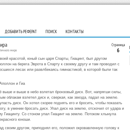
ДОБАВИТЬ РЕФЕРАТ
ПОИСК
КОНТАКТЫ
мира
Страница
6
нтичного мира
оей красотой, юный сын царя Спарты, Гиацинт, был другом
оллон на берега Эврота в Спарту к своему другу и там проводил с
росшихся лесах или развл6екаясь гимнастикой, в которой были так
Аполлон и Гиа
ё выше и выше в небо взлетал бронзовый диск. Вот, напрягши силы,
ым облакам взлетел диск и, сверкая, как звезда, падал на землю.
упасть диск. Он хотел скорее поднять его и бросить, чтобы показать
богу, в умении бросать диск. Упал диск на землю, отскочил от удара и
у Гиацинту. Со стоном упал Гиацинт на землю. Потоком хлынула
рекрасного юноши.
д своим другом, приподнял его, положил окровавленную голову к