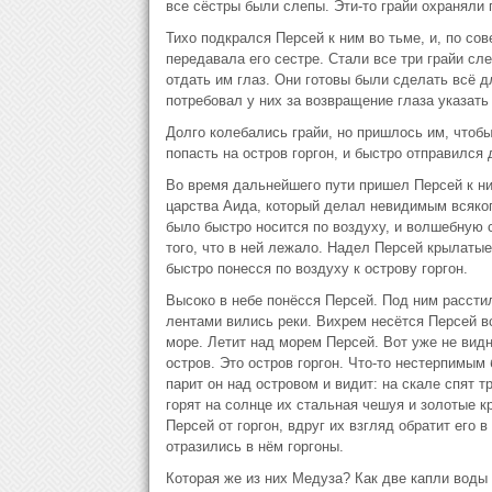
все сёстры были слепы. Эти-то грайи охраняли п
Тихо подкрался Персей к ним во тьме, и, по сове
передавала его сестре. Стали все три грайи сл
отдать им глаз. Они готовы были сделать всё д
потребовал у них за возвращение глаза указать 
Долго колебались грайи, но пришлось им, чтобы 
попасть на остров горгон, и быстро отправился
Во время дальнейшего пути пришел Персей к ни
царства Аида, который делал невидимым всяког
было быстро носится по воздуху, и волшебную 
того, что в ней лежало. Надел Персей крылаты
быстро понесся по воздуху к острову горгон.
Высоко в небе понёсся Персей. Под ним расст
лентами вились реки. Вихрем несётся Персей в
море. Летит над морем Персей. Вот уже не видн
остров. Это остров горгон. Что-то нестерпимым
парит он над островом и видит: на скале спят 
горят на солнце их стальная чешуя и золотые к
Персей от горгон, вдруг их взгляд обратит его
отразились в нём горгоны.
Которая же из них Медуза? Как две капли воды 