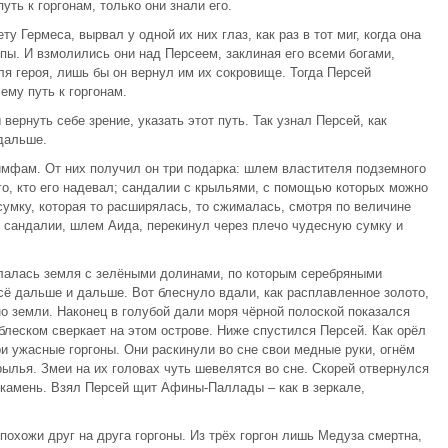
уть к горгонам, только они знали его.
ту Гермеса, вырвал у одной их них глаз, как раз в тот миг, когда она
епы. И взмолились они над Персеем, заклиная его всеми богами,
ля героя, лишь бы он вернул им их сокровище. Тогда Персей
ему путь к горгонам.
вернуть себе зрение, указать этот путь. Так узнал Персей, как
 дальше.
мфам. От них получил он три подарка: шлем властителя подземного
о, кто его надевал; сандалии с крыльями, с помощью которых можно
сумку, которая то расширялась, то сжималась, смотря по величине
е сандалии, шлем Аида, перекинул через плечо чудесную сумку и
илалась земля с зелёными долинами, по которым серебряными
сё дальше и дальше. Вот блеснуло вдали, как расплавленное золото,
о земли. Наконец в голубой дали моря чёрной полоской показался
 блеском сверкает на этом острове. Ниже спустился Персей. Как орёл
три ужасные горгоны. Они раскинули во сне свои медные руки, огнём
рылья. Змеи на их головах чуть шевелятся во сне. Скорей отвернулся
 в камень. Взял Персей щит Афины-Паллады – как в зеркале,
похожи друг на друга горгоны. Из трёх горгон лишь Медуза смертна,