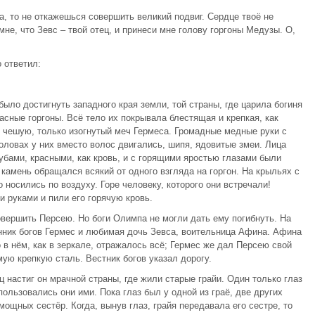
, то не откажешься совершить великий подвиг. Сердце твоё не
не, что Зевс – твой отец, и принеси мне голову горгоны Медузы. О,
 ответил:
ыло достигнуть западного края земли, той страны, где царила богиня
жасные горгоны. Всё тело их покрывала блестящая и крепкая, как
у чешую, только изогнутый меч Гермеса. Громадные медные руки с
оловах у них вместо волос двигались, шипя, ядовитые змеи. Лица
губами, красными, как кровь, и с горящими яростью глазами были
 камень обращался всякий от одного взгляда на горгон. На крыльях с
носились по воздуху. Горе человеку, которого они встречали!
 руками и пили его горячую кровь.
вершить Персею. Но боги Олимпа не могли дать ему погибнуть. На
нник богов Гермес и любимая дочь Зевса, воительница Афина. Афина
в нём, как в зеркале, отражалось всё; Гермес же дал Персею свой
мую крепкую сталь. Вестник богов указал дорогу.
ц настиг он мрачной страны, где жили старые грайи. Один только глаз
пользовались они ими. Пока глаз был у одной из граё, две других
мощных сестёр. Когда, вынув глаз, грайя передавала его сестре, то