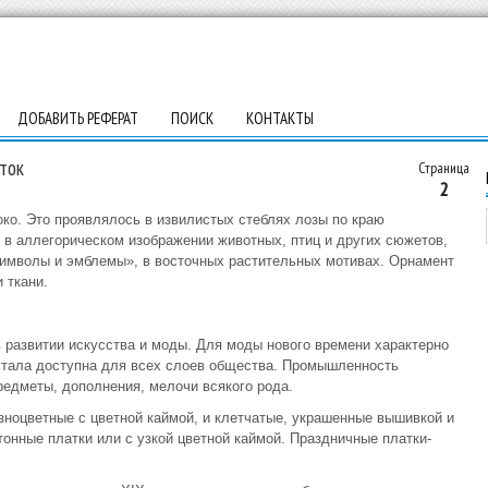
ДОБАВИТЬ РЕФЕРАТ
ПОИСК
КОНТАКТЫ
ток
Страница
2
око. Это проявлялось в извилистых стеблях лозы по краю
, в аллегорическом изображении животных, птиц и других сюжетов,
имволы и эмблемы», в восточных растительных мотивах. Орнамент
 ткани.
в развитии искусства и моды. Для моды нового времени характерно
 стала доступна для всех слоев общества. Промышленность
едметы, дополнения, мелочи всякого рода.
зноцветные с цветной каймой, и клетчатые, украшенные вышивкой и
онные платки или с узкой цветной каймой. Праздничные платки-