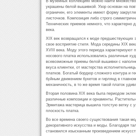
В музейных коллекциях можно найти множество н
украшены белой вышивкой. Узор основан на пов
ограничен, его элементы имеют форму закругле
листочков. Композиция либо строго симметрична
Технических приемов немного, что характерно д
века.
XIX век возвращался к моде предшествующих э
свое восприятие стиля. Мода середины XIX век
XVIII века. Моду этого периода характеризуют 
носового платка использовались различные худ
всевозможные приемы белой вышивки с наполне
вкуса клиентки, от мастерства исполнительниц
платков. Богатый бордюр сложного контура и г
буйным движением букетов и гирлянд в главном
механичность, в то же время такой платок удив
Вторая половина XIX века была периодом эклек
различные композиции и орнаменты. Растительн
Эрмитажа мастерица вышила толстую ветку с у
плоскость платка.
Во все времена своего существования такая мо
декоративного искусства и моды. Благодаря та
становился изысканным произведением искусст