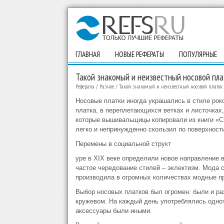
ГЛАВНАЯ
НОВЫЕ РЕФЕРАТЫ
ПОПУЛЯРНЫЕ
Такой знакомый и неизвестный носовой пла
Рефераты
/
Разное
/
Такой знакомый и неизвестный носовой платок
Носовые платки иногда украшались в стиле рок
платка, в переплетающихся ветках и листочках
которые вышивальщицы копировали из книги «С
легко и непринужденно скользил по поверхности
Перемены в социальной структ
уре в XIX веке определили новое направление 
частое чередование стилей – эклектизм. Мода
производила в огромных количествах модные пр
Выбор носовых платков был огромен: были и ра
кружевом. На каждый день употреблялись однот
аксессуары были иными.