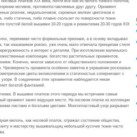
осовых платков XIX века; почти все они из белого тонкого полотна,
торении мотивов, противопоставляемых друг другу. Орнамент
нных розочек, медальончиков, скромных мелких цветочков и
, либо статична, либо плавно скользит по поверхности ткани.
ля толстой белой вышивки 10-20 годов и романтизма 20-30 годов XIX
пох, перенимая чисто формальные признаки, а в основу вкладывал
а, так называемое рококо, уже очень мало отвечала принципам стиля
перегруженность и интерес к деталям. При изготовлении маленького
ожественные композиции, богатство растительных орнаментов,
нием. Конечно, многое зависело от общественного положения и
ы. Чрезмерность орнамента особенно заметна в украшении роскошных
еометрические цветы великолепием и статичностью соперничают с
 узоре. В соединении этих орнаментов наблюдается некая
ляет богатой фантазией.
тизма. В вышивке платков этого периода мы встречаем самые
ый орнамент занял ведущее место. На носовом платке из коллекции
зкими листами и богатыми цветами. Многопластовый узор разрывает
дная мелочь, как носовой платок, отражал состояние общества,
ланту и мастерству вышивальщиц небольшой кусочек ткани часто
ва.