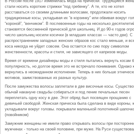
В России после 1917 изменилась мода на прически. Трудящиеся же
стали носить короткие стрижки “под гребенку”. А те, кто не хотел
расставаться со своими длинными волосами, продолжали носить
традиционные косы, укладывая их “в корзинку” или обвивая вокруг го
“короной”, “венчиком”. В послевоенные годы на несколько десятилети
становятся бессменной прической для школьниц. И до 90-х годов огр
число школьниц носили косички (в младших классах — часто две). С
распространением западных женских образов кос стало меньше, и вс
коса никогда не уйдет совсем. Она остается по сию пору символом
женственности, красоты и стиля, не зависящего от капризов моды.
Время от времени дизайнеры моды и стиля пытались вернуть косам 
популярность, но долгое время это не встречало понимания. Однако 
вернулись в неожиданном исполнении. Теперь в них больше этническ
мотивов, заимствованных из разных культур.
После замужества волосы заплетали в две височные косы. Существ
обычай накануне свадьбы собираться и под пение печальных песен
переплетать одну косу в две. Этот обряд был посвящен прощанию с
девичьей свободой. Женская прическа была сделана в виде короны, 
укладывали вокруг головы. покрывали маленькой полотняной шапочк
(повойником)
Замужние женщины не имели право открывать волосы при посторонн
мужчинах - только на своей половине, при муже. На Руси существов