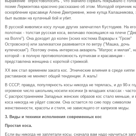
выражение "опростоволосить", что значило сорвать покрывало с голо
поэме Лермонтова красочно рассказано об этом. Молодой опричник н
оскорбление красавице Алене Дмитриевне, жене купца Калашникова, 
был вызван на кулачный бой и убит.
В русской живописи косу лучше других запечатлел Кустодиев. На его
полотнах - толстая русская коса, величаво покоящаяся на плече ("Д
на Волге"). Она доходит до колен (эскиз костюма Варвары к "Грозе"
Островского) или залихватски развивается по ветру ("Машка, дочь
купеческая"). Поэтому очень интересна акварель "Матрос и милая", н
которой - в полную противоположность купчихам и красавицам -
представлена женщина с короткой стрижкой.
ХХ век стал временем заката кос. Этнические влияния в среде хиппи 
растаманов не меняют общей тенденции. А жаль!
В СССР, правда, популярность косы никогда не терялась, и до 90-х г
огромное число школьниц носили косички (в младших классах - часто
С распространением Западных женских образов кос стало меньше, и 
коса никогда не уйдет совсем. Она остается по сию пору символом
женственности, красоты и стиля, не зависящего от капризов моды.
3. Виды и техники исполнения современных кос
Простая коса.
Если вы никогда не заплетали косы, сначала вам надо научиться зап