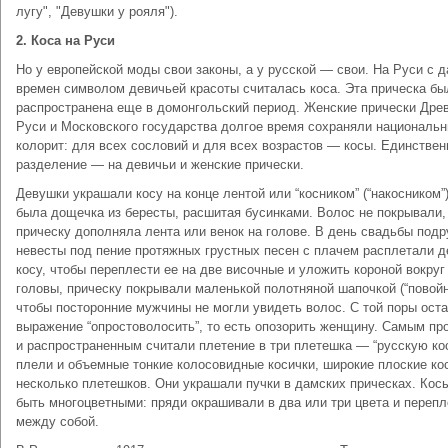
лугу", "Девушки у рояля").
2. Коса на Руси
Но у европейской моды свои законы, а у русской — свои. На Руси с 
времен символом девичьей красоты считалась коса. Эта прическа бы
распространена еще в домонгольский период. Женские прически Дре
Руси и Московского государства долгое время сохраняли националь
колорит: для всех сословий и для всех возрастов — косы. Единствен
разделение — на девичьи и женские прически.
Девушки украшали косу на конце лентой или “косником” (“накосником”)
была дощечка из бересты, расшитая бусинками. Волос не покрывали,
прическу дополняла лента или венок на голове. В день свадьбы под
невесты под пение протяжных грустных песен с плачем расплетали 
косу, чтобы переплести ее на две височные и уложить короной вокруг
головы, прическу покрывали маленькой полотняной шапочкой (“повойн
чтобы посторонние мужчины не могли увидеть волос. С той поры ост
выражение “опростоволосить”, то есть опозорить женщину. Самым пр
и распространенным считали плетение в три плетешка — “русскую кос
плели и объемные тонкие колосовидные косички, широкие плоские ко
несколько плетешков. Они украшали пучки в дамских прическах. Кос
быть многоцветными: пряди окрашивали в два или три цвета и переп
между собой.