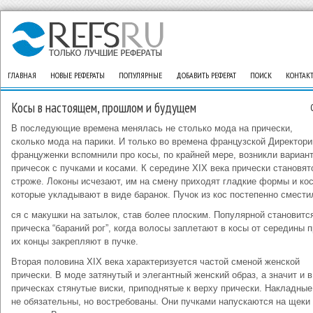
ГЛАВНАЯ
НОВЫЕ РЕФЕРАТЫ
ПОПУЛЯРНЫЕ
ДОБАВИТЬ РЕФЕРАТ
ПОИСК
КОНТАК
Косы в настоящем, прошлом и будущем
В последующие времена менялась не столько мода на прически,
сколько мода на парики. И только во времена французской Директори
француженки вспомнили про косы, по крайней мере, возникли вариан
причесок с пучками и косами. К середине XIX века прически становят
строже. Локоны исчезают, им на смену приходят гладкие формы и ко
которые укладывают в виде баранок. Пучок из кос постепенно смести
ся с макушки на затылок, став более плоским. Популярной становитс
прическа “бараний рог”, когда волосы заплетают в косы от середины п
их концы закрепляют в пучке.
Вторая половина XIX века характеризуется частой сменой женской
прически. В моде затянутый и элегантный женский образ, а значит и в
прическах стянутые виски, приподнятые к верху прически. Накладные
не обязательны, но востребованы. Они пучками напускаются на щеки