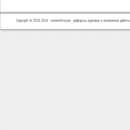
Copyright © 2010-2026 - www.refsru.com - рефераты, курсовые и дипломные работы