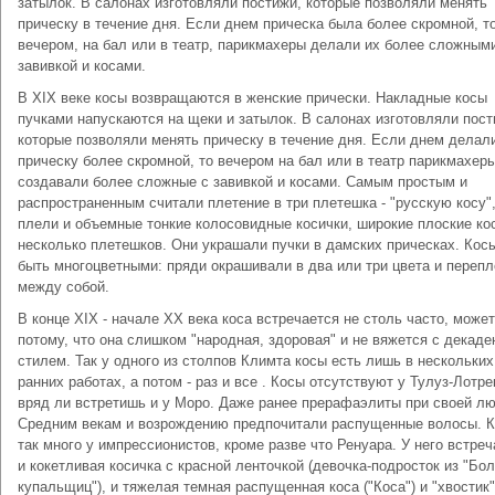
затылок. В салонах изготовляли постижи, которые позволяли менять
прическу в течение дня. Если днем прическа была более скромной, т
вечером, на бал или в театр, парикмахеры делали их более сложными
завивкой и косами.
В XIX веке косы возвращаются в женские прически. Накладные косы
пучками напускаются на щеки и затылок. В салонах изготовляли пост
которые позволяли менять прическу в течение дня. Если днем делал
прическу более скромной, тo вечером на бал или в театр парикмахер
создавали более сложные с завивкой и косами. Самым простым и
распространенным считали плетение в три плетешка - "русскую косу",
плели и объемные тонкие колосовидные косички, широкие плоские ко
несколько плетешков. Они украшали пучки в дамских прическах. Кос
быть многоцветными: пряди окрашивали в два или три цвета и переп
между собой.
В конце ХIХ - начале ХХ века коса встречается не столь часто, може
потому, что она слишком "народная, здоровая" и не вяжется с декаде
стилем. Так у одного из столпов Климта косы есть лишь в нескольких
ранних работах, а потом - раз и все . Косы отсутствуют у Тулуз-Лотре
вряд ли встретишь и у Моро. Даже ранее прерафаэлиты при своей лю
Средним векам и возрождению предпочитали распущенные волосы. К
так много у импрессионистов, кроме разве что Ренуара. У него встре
и кокетливая косичка с красной ленточкой (девочка-подросток из "Бо
купальщиц"), и тяжелая темная распущенная коса ("Коса") и "хвостик"