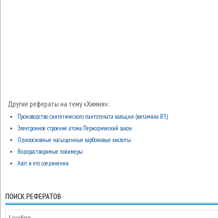
Другие рефераты на тему «Химия»:
Производство синтетического пантотената кальция (витамина В3)
Электронное строение атома. Периодический закон
Одноосновные насыщенные карбоновые кислоты
Водорастворимые полимеры
Азот и его соединения
ПОИСК РЕФЕРАТОВ
Loading